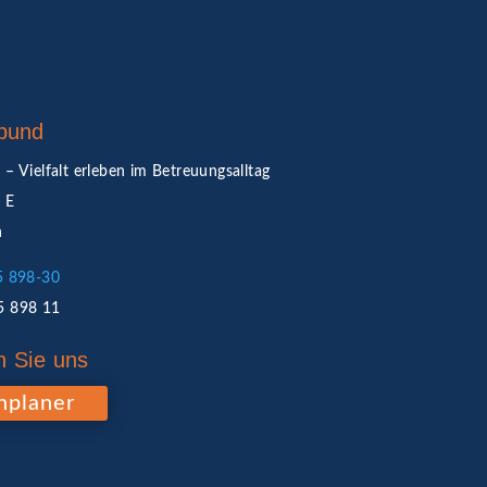
bund
 – Vielfalt erleben im Betreuungsalltag
2 E
n
5 898-30
5 898 11
n Sie uns
nplaner