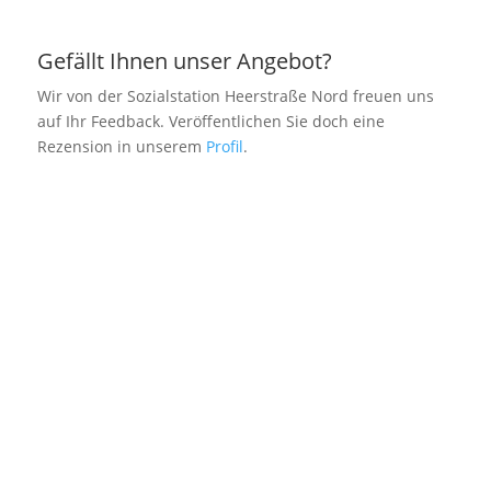
Gefällt Ihnen unser Angebot?
Wir von der Sozialstation Heerstraße Nord freuen uns
auf Ihr Feedback. Veröffentlichen Sie doch eine
Stefanie Röseler
Rezension in unserem
Profil
.
Pflegedienstleiterin
Annika Wilitzki
stellvertretende Pflegedienstleiterin