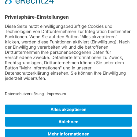
Folgen
Mitglied im Paritätischen Wohlfahrtsverband
© 2025 |
Fördererverein Heerstraße Nord e.V.
Impressum
⎪
Datenschutz
⎪
Cookie-Einstellung
⎪
Kontakt
⎪
Presse ⎪
Spenden