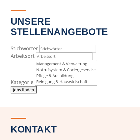
UNSERE
STELLENANGEBOTE
Stichwörter
Arbeitsort
Kategorie
Susanne Erichsen
Personalrecruiterin
KONTAKT
Tel.:
0159 0409 1365
E-Mail senden »