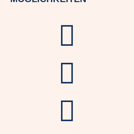


