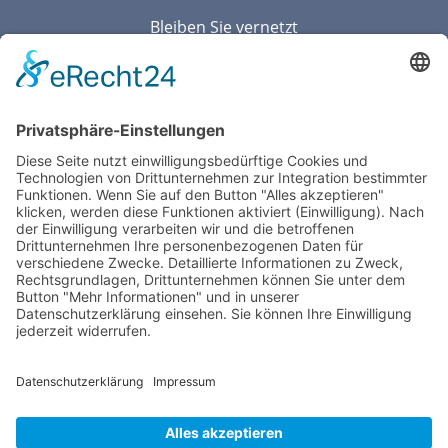
Bleiben Sie vernetzt
Mitglied im Paritätischen Wohlfahrtsverband
© 2025 |
Fördererverein Heerstraße Nord e.V.
Impressum
⎪
Datenschutz
⎪
Cookie-Einstellung
⎪
Kontakt
⎪
Presse ⎪
Spenden