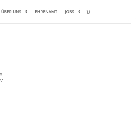
ÜBER UNS
EHRENAMT
JOBS
in
ÖV