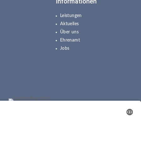
Informationen
Leistungen
Aktuelles
Über uns
Ehrenamt
Jobs
sum
⎪
Datenschutz
⎪
Cookie-Einstellung
⎪
Kontakt
⎪
Presse ⎪
Spenden