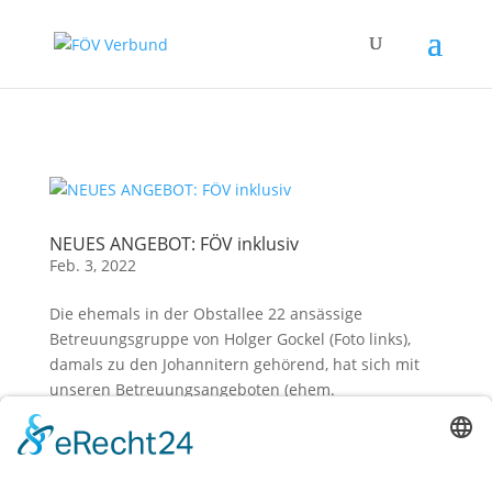
Zum Hauptinhalt springen
NEUES ANGEBOT: FÖV inklusiv
Feb. 3, 2022
Die ehemals in der Obstallee 22 ansässige
Betreuungsgruppe von Holger Gockel (Foto links),
damals zu den Johannitern gehörend, hat sich mit
unseren Betreuungsangeboten (ehem.
Fördererverein Heerstraße Nord e.V. – Care Express
Spandau) von Anika Steinborn (Foto...