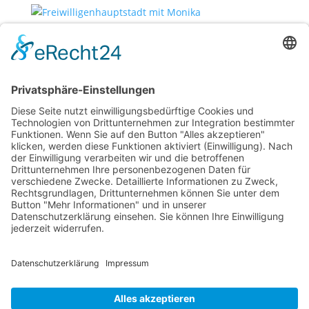
Freiwilligenhauptstadt mit Monika
Juli 23, 2021
„Man gibt nicht nur (Zeit, Aufmerksamkeit), sondern
bekommt mindestens genauso viel – wenn nicht
sogar mehr, – zurück.“(Monika Arneburg) Monika
engagiert sich seit vielen Jahren im Fördererverein
(beim „Care Express Spandau“). Anlässlich des...
Freiwilligenhauptstadt mit Jutta
Juli 23, 2021
„Mich ehrenamtlich einzubringen löst bei mir
immer wieder ein starkes, positives Gefühl aus.“
(Jutta Zihm). Jutta engagiert sich seit vielen Jahren im