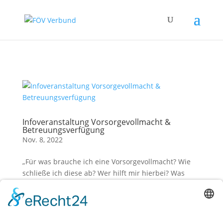
Zum Hauptinhalt springen
Infoveranstaltung Vorsorgevollmacht &
Betreuungsverfügung
Nov. 8, 2022
„Für was brauche ich eine Vorsorgevollmacht? Wie
schließe ich diese ab? Wer hilft mir hierbei? Was
wenn ich niemandem zum bevollmächtigen kenne?“
In einem kompakten Vortrag referiert Frau Nicola
Dietz von unserem Betreuungsverein über die
Themen Vorsorgevollmacht und...