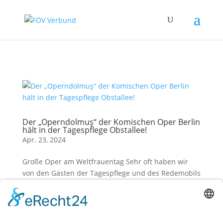
Zum Hauptinhalt springen
Der „Operndolmuş“ der Komischen Oper Berlin
hält in der Tagespflege Obstallee!
Apr. 23, 2024
Große Oper am Weltfrauentag Sehr oft haben wir
von den Gästen der Tagespflege und des Redemobils
den Wunsch gehört: Noch ein Mal eine Vorstellung
im Opernhaus besuchen. Noch ein Mal den Klang
von Mozart oder Bizet live erleben. Noch ein Mal der
klassischen Musik ganz...