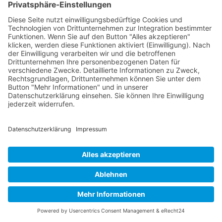
NEUER Stammtisch
Juni 7, 2022
Achtung: Es gibt einen neuen Stammtisch in Staaken
bei dem sich alles um die Themen ehrenamtliche
gesetzliche Betreuung & Vorsorgevollmacht dreht.
Die Teilnahme am Stammtisch ist kostenlos. Jedoch
bitten wir um eine vorherige Anmeldung unter 030
470 60 50 50 oder...
Buy now