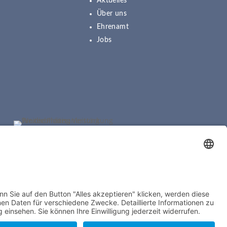
Aktuelles
Über uns
Ehrenamt
Jobs
sum
⎪
Datenschutz
⎪
Cookie-Einstellung
⎪
Kontakt
⎪
Presse ⎪
Spenden