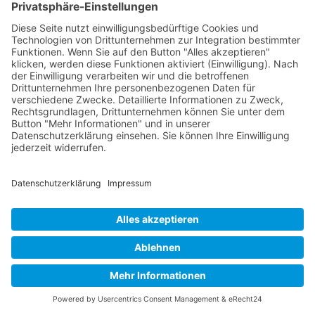
Pflanz- und Bastelaktion
Sep. 14, 2022
Anlässlich der #BerlinerFreiwilligentage treffen wir
uns mit allen die Lust haben am Freitag, den 16.09.
zum gemeinsamen basteln, gärtnern und aufräumen
im Pillnitzer Weg! Als gemeinsame Aktion mit dem
Familientreff Pi21 und dem Generationencafé wollen
wir Rankhilfen...
Buy now