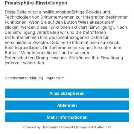
1. Stadtteilwerkstatt
März 25, 2021
Im Quartier der Heerstraße gibt es eine hohe Anzahl
an Akteuren im Bereich der Senior*innenarbeit, mit
unterschiedlichen Themenschwerpunkten und
Ausrichtungen. Ein gemeinsames Ziel vereint jedoch
alle. Das Ziel, die Bedürfnisse von älteren (oft
ungehörten) Menschen im...
Buy now